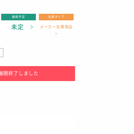
継続予定
在庫タイプ
メーカー在庫商品
>
り
展開終了しました