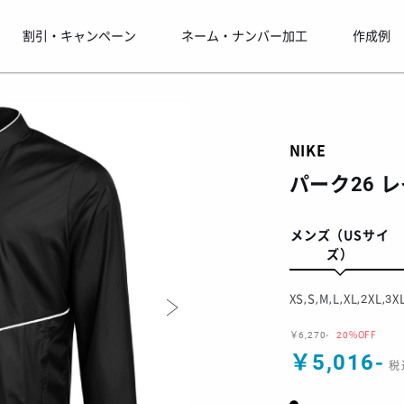
割引・キャンペーン
ネーム・ナンバー加工
作成例
NIKE
パーク26 
メンズ（USサイ
ズ）
XS,S,M,L,XL,2XL,3X
￥6,270-
20%OFF
￥5,016-