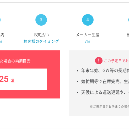
案内
お支払い
メーカー生産
日
お客様のタイミング
7日
た場合の納期目安
この予定日でお
年末年始、GW等の長期
25
頃
繫忙期等で在庫完売、生
天候による運送遅延や、
※ご着用日がお決まりの場