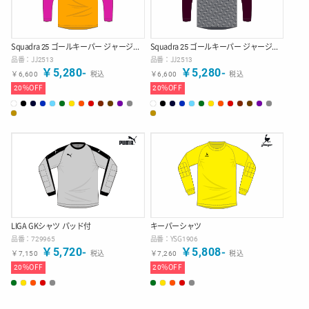
Squadra 25 ゴールキーパー ジャージー(Ray)
Squadra 25 ゴールキーパー ジャージー(Diagonal)
品番：
JJ2513
品番：
JJ2513
￥
5,280
-
￥
5,280
-
￥
6,600
税込
￥
6,600
税込
20
%OFF
20
%OFF
LIGA GKシャツ パッド付
キーパーシャツ
品番：
729965
品番：
YSG1906
￥
5,720
-
￥
5,808
-
￥
7,150
税込
￥
7,260
税込
20
%OFF
20
%OFF