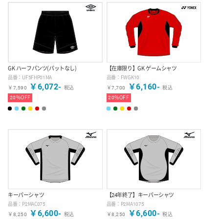
GK ハーフパンツ(パットなし)
【在庫限り】GK ゲームシャツ
品番：
UF5FHP01MA
品番：
FWGK10
￥
6,072
-
￥
6,160
-
￥
7,590
税込
￥
7,700
税込
20
%OFF
20
%OFF
キーパーシャツ
【24年終了】キーパーシャツ
品番：
P2MAC075
品番：
P2MA1075
￥
6,600
-
￥
6,600
-
￥
8,250
税込
￥
8,250
税込