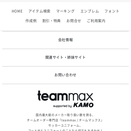
【フィンタ】受注生産対応インナー展開終了
HOME
アイテム検索
マーキング
エンブレム
フォント
2026/06/09
【アシックス】一部商品「生地の在庫限り」廃盤のお知らせ
作成例
割引・特典
お問合せ
ご利用案内
2026/05/07
ゴールデンウィーク休業のお知らせ
会社情報
関連サイト・姉妹サイト
お問い合わせ
国内最大級のメーカー取り扱い数を誇る、
チームオーダー専門店『teammax / チームマックス』
サッカーユニフォーム、
フットサルユニフォームのことなら何でもおまかせ！