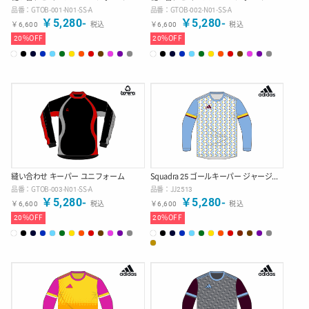
品番：
GTOB-001-N01-SS-A
品番：
GTOB-002-N01-SS-A
￥
5,280
-
￥
5,280
-
￥
6,600
税込
￥
6,600
税込
20
%OFF
20
%OFF
縫い合わせ キーパー ユニフォーム
Squadra 25 ゴールキーパー ジャージー(ZigZag)
品番：
GTOB-003-N01-SS-A
品番：
JJ2513
￥
5,280
-
￥
5,280
-
￥
6,600
税込
￥
6,600
税込
20
%OFF
20
%OFF