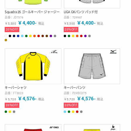
Squadra 25 ゴールキーパー ジャージー
LIGA GKパンツ パッド付
品番：
JD7376
品番：
729967
￥
4,400
-
￥
4,400
-
￥
5,500
税込
￥
5,500
税込
20
%OFF
20
%OFF
キーパーシャツ
キーパーパンツ
品番：
FT3023
品番：
P2MBC075
￥
4,576
-
￥
4,576
-
￥
5,720
税込
￥
5,720
税込
20
%OFF
20
%OFF