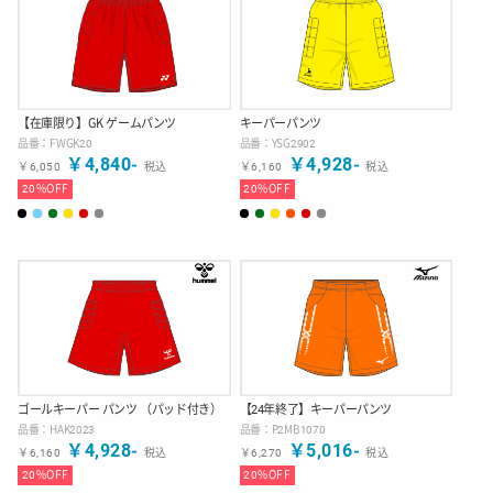
【在庫限り】GK ゲームパンツ
キーパーパンツ
品番：
FWGK20
品番：
YSG2902
￥
4,840
-
￥
4,928
-
￥
6,050
税込
￥
6,160
税込
20
%OFF
20
%OFF
ゴールキーパー パンツ （パッド付き）
【24年終了】キーパーパンツ
品番：
HAK2023
品番：
P2MB1070
￥
4,928
-
￥
5,016
-
￥
6,160
税込
￥
6,270
税込
20
%OFF
20
%OFF