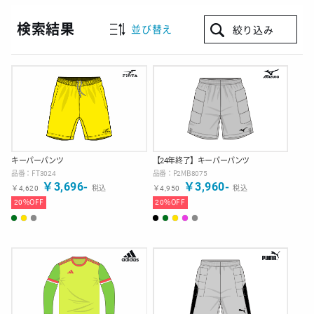
検索結果
並び替え
絞り込み
キーパーパンツ
【24年終了】キーパーパンツ
品番：
FT3024
品番：
P2MB8075
￥
3,696
-
￥
3,960
-
￥
4,620
税込
￥
4,950
税込
20
%OFF
20
%OFF