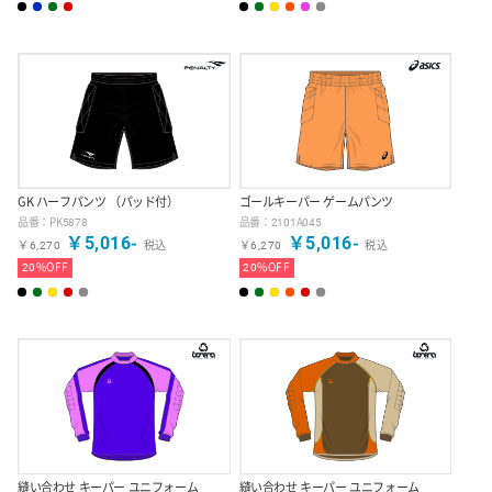
GK ハーフパンツ （パッド付）
ゴールキーパー ゲームパンツ
品番：
PK5878
品番：
2101A045
￥
5,016
-
￥
5,016
-
￥
6,270
税込
￥
6,270
税込
20
%OFF
20
%OFF
縫い合わせ キーパー ユニフォーム
縫い合わせ キーパー ユニフォーム