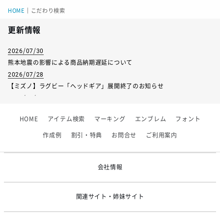
HOME
｜
こだわり検索
更新情報
2026/07/30
熊本地震の影響による商品納期遅延について
2026/07/28
【ミズノ】ラグビー「ヘッドギア」展開終了のお知らせ
2026/07/01
【フィンタ】受注生産対応インナー展開終了
HOME
アイテム検索
マーキング
エンブレム
フォント
2026/06/09
【アシックス】一部商品「生地の在庫限り」廃盤のお知らせ
作成例
割引・特典
お問合せ
ご利用案内
2026/05/07
ゴールデンウィーク休業のお知らせ
会社情報
関連サイト・姉妹サイト