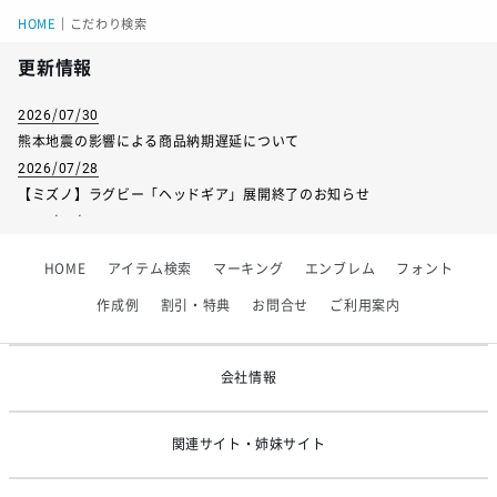
HOME
｜
こだわり検索
更新情報
2026/07/30
熊本地震の影響による商品納期遅延について
2026/07/28
【ミズノ】ラグビー「ヘッドギア」展開終了のお知らせ
2026/07/01
【フィンタ】受注生産対応インナー展開終了
HOME
アイテム検索
マーキング
エンブレム
フォント
2026/06/09
【アシックス】一部商品「生地の在庫限り」廃盤のお知らせ
作成例
割引・特典
お問合せ
ご利用案内
2026/05/07
ゴールデンウィーク休業のお知らせ
会社情報
関連サイト・姉妹サイト