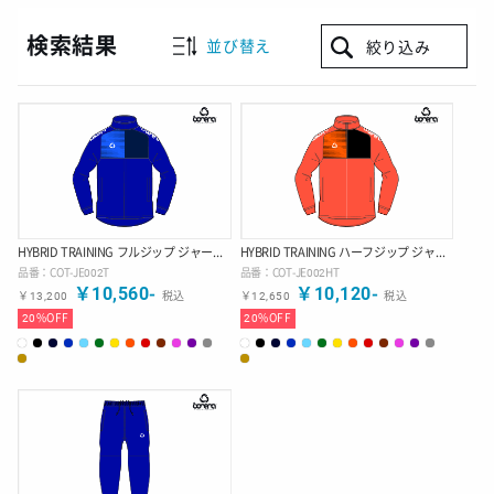
検索結果
並び替え
絞り込み
HYBRID TRAINING フルジップ ジャージ ジャケット
HYBRID TRAINING ハーフジップ ジャージ ジャケット
品番：
COT-JE002T
品番：
COT-JE002HT
￥
10,560
-
￥
10,120
-
￥
13,200
税込
￥
12,650
税込
20
%OFF
20
%OFF