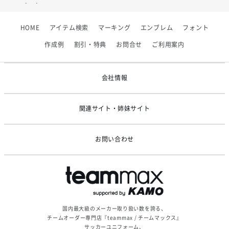
2026/07/01
【フィンタ】受注生産対応インナー展開終了
HOME
アイテム検索
マーキング
エンブレム
フォント
2026/06/09
【アシックス】一部商品「生地の在庫限り」廃盤のお知らせ
作成例
割引・特典
お問合せ
ご利用案内
2026/05/07
ゴールデンウィーク休業のお知らせ
会社情報
関連サイト・姉妹サイト
お問い合わせ
国内最大級のメーカー取り扱い数を誇る、
チームオーダー専門店『teammax / チームマックス』
サッカーユニフォーム、