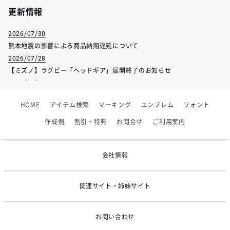
更新情報
2026/07/30
熊本地震の影響による商品納期遅延について
2026/07/28
【ミズノ】ラグビー「ヘッドギア」展開終了のお知らせ
2026/07/01
【フィンタ】受注生産対応インナー展開終了
HOME
アイテム検索
マーキング
エンブレム
フォント
2026/06/09
【アシックス】一部商品「生地の在庫限り」廃盤のお知らせ
作成例
割引・特典
お問合せ
ご利用案内
2026/05/07
ゴールデンウィーク休業のお知らせ
会社情報
関連サイト・姉妹サイト
お問い合わせ