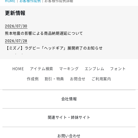
HOME
｜
お客様作成例
｜
お客様作成例詳細
更新情報
2026/07/30
熊本地震の影響による商品納期遅延について
2026/07/28
【ミズノ】ラグビー「ヘッドギア」展開終了のお知らせ
2026/07/01
【フィンタ】受注生産対応インナー展開終了
HOME
アイテム検索
マーキング
エンブレム
フォント
2026/06/09
【アシックス】一部商品「生地の在庫限り」廃盤のお知らせ
作成例
割引・特典
お問合せ
ご利用案内
2026/05/07
ゴールデンウィーク休業のお知らせ
会社情報
関連サイト・姉妹サイト
お問い合わせ