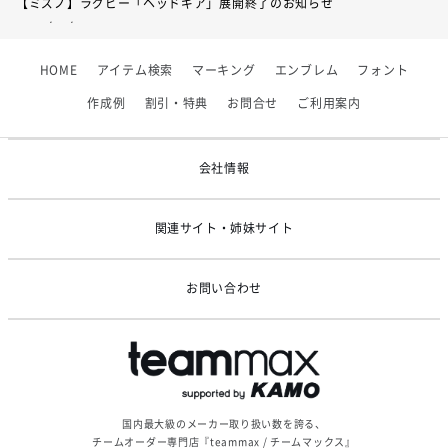
【ミズノ】ラグビー「ヘッドギア」展開終了のお知らせ
2026/07/01
【フィンタ】受注生産対応インナー展開終了
HOME
アイテム検索
マーキング
エンブレム
フォント
2026/06/09
【アシックス】一部商品「生地の在庫限り」廃盤のお知らせ
作成例
割引・特典
お問合せ
ご利用案内
2026/05/07
ゴールデンウィーク休業のお知らせ
会社情報
関連サイト・姉妹サイト
お問い合わせ
国内最大級のメーカー取り扱い数を誇る、
チームオーダー専門店『teammax / チームマックス』