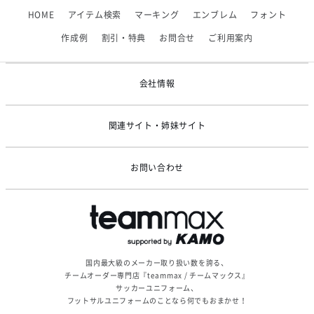
【フィンタ】受注生産対応インナー展開終了
HOME
アイテム検索
マーキング
エンブレム
フォント
2026/06/09
【アシックス】一部商品「生地の在庫限り」廃盤のお知らせ
作成例
割引・特典
お問合せ
ご利用案内
2026/05/07
ゴールデンウィーク休業のお知らせ
会社情報
関連サイト・姉妹サイト
お問い合わせ
国内最大級のメーカー取り扱い数を誇る、
チームオーダー専門店『teammax / チームマックス』
サッカーユニフォーム、
フットサルユニフォームのことなら何でもおまかせ！