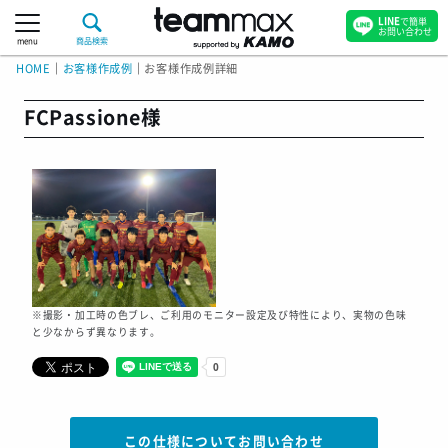
LINE
で簡単
お問い合わせ
menu
商品検索
HOME
｜
お客様作成例
｜
お客様作成例詳細
FCPassione様
※撮影・加工時の色ブレ、ご利用のモニター設定及び特性により、実物の色味
と少なからず異なります。
この仕様についてお問い合わせ