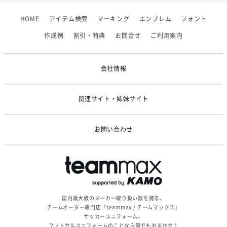
【フィンタ】受注生産対応インナー展開終了
HOME
アイテム検索
マーキング
エンブレム
フォント
2026/06/09
【アシックス】一部商品「生地の在庫限り」廃盤のお知らせ
作成例
割引・特典
お問合せ
ご利用案内
2026/05/07
ゴールデンウィーク休業のお知らせ
会社情報
関連サイト・姉妹サイト
お問い合わせ
国内最大級のメーカー取り扱い数を誇る、
チームオーダー専門店『teammax / チームマックス』
サッカーユニフォーム、
フットサルユニフォームのことなら何でもおまかせ！