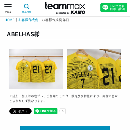
LINE
で簡単
お問い合わせ
menu
商品検索
HOME
｜
お客様作成例
｜
お客様作成例詳細
ABELHAS様
※撮影・加工時の色ブレ、ご利用のモニター設定及び特性により、実物の色味
と少なからず異なります。