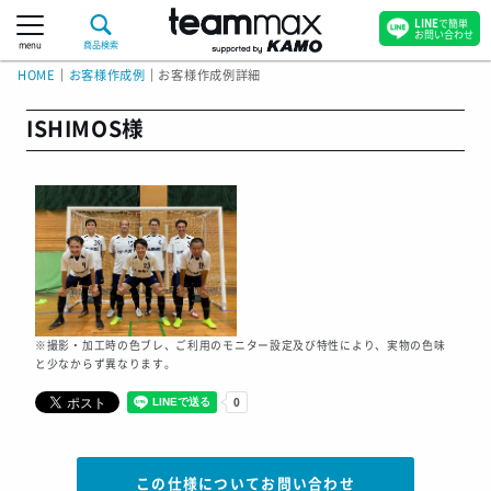
LINE
で簡単
お問い合わせ
menu
商品検索
HOME
｜
お客様作成例
｜
お客様作成例詳細
ISHIMOS様
※撮影・加工時の色ブレ、ご利用のモニター設定及び特性により、実物の色味
と少なからず異なります。
この仕様についてお問い合わせ