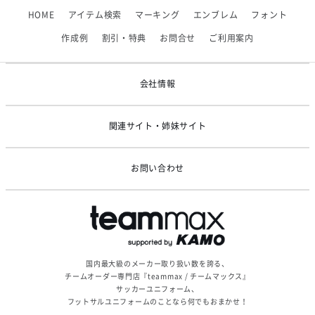
【フィンタ】受注生産対応インナー展開終了
HOME
アイテム検索
マーキング
エンブレム
フォント
2026/06/09
【アシックス】一部商品「生地の在庫限り」廃盤のお知らせ
作成例
割引・特典
お問合せ
ご利用案内
2026/05/07
ゴールデンウィーク休業のお知らせ
会社情報
関連サイト・姉妹サイト
お問い合わせ
国内最大級のメーカー取り扱い数を誇る、
チームオーダー専門店『teammax / チームマックス』
サッカーユニフォーム、
フットサルユニフォームのことなら何でもおまかせ！