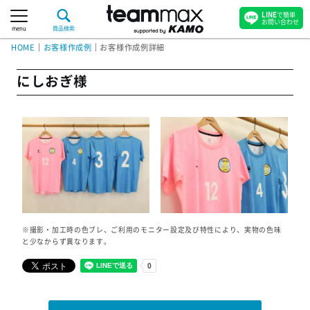
LINE
で簡単
お問い合わせ
menu
商品検索
HOME
｜
お客様作成例
｜
お客様作成例詳細
にしおぎ様
※撮影・加工時の色ブレ、ご利用のモニター設定及び特性により、実物の色味
と少なからず異なります。