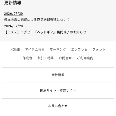
更新情報
2026/07/30
熊本地震の影響による商品納期遅延について
2026/07/28
【ミズノ】ラグビー「ヘッドギア」展開終了のお知らせ
2026/07/01
【フィンタ】受注生産対応インナー展開終了
HOME
アイテム検索
マーキング
エンブレム
フォント
2026/06/09
【アシックス】一部商品「生地の在庫限り」廃盤のお知らせ
作成例
割引・特典
お問合せ
ご利用案内
2026/05/07
ゴールデンウィーク休業のお知らせ
会社情報
関連サイト・姉妹サイト
お問い合わせ