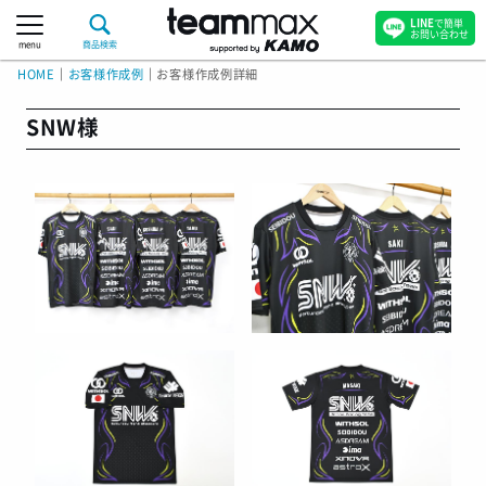
LINE
で簡単
お問い合わせ
menu
商品検索
HOME
｜
お客様作成例
｜
お客様作成例詳細
SNW様