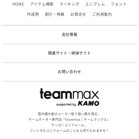
HOME
アイテム検索
マーキング
エンブレム
フォント
2026/06/09
【アシックス】一部商品「生地の在庫限り」廃盤のお知らせ
作成例
割引・特典
お問合せ
ご利用案内
2026/05/07
ゴールデンウィーク休業のお知らせ
会社情報
関連サイト・姉妹サイト
お問い合わせ
国内最大級のメーカー取り扱い数を誇る、
チームオーダー専門店『teammax / チームマックス』
サッカーユニフォーム、
フットサルユニフォームのことなら何でもおまかせ！