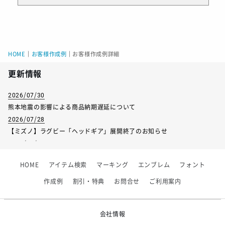
HOME
｜
お客様作成例
｜
お客様作成例詳細
更新情報
2026/07/30
熊本地震の影響による商品納期遅延について
2026/07/28
【ミズノ】ラグビー「ヘッドギア」展開終了のお知らせ
2026/07/01
【フィンタ】受注生産対応インナー展開終了
HOME
アイテム検索
マーキング
エンブレム
フォント
2026/06/09
【アシックス】一部商品「生地の在庫限り」廃盤のお知らせ
作成例
割引・特典
お問合せ
ご利用案内
2026/05/07
ゴールデンウィーク休業のお知らせ
会社情報