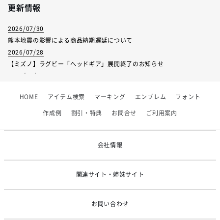
更新情報
2026/07/30
熊本地震の影響による商品納期遅延について
2026/07/28
【ミズノ】ラグビー「ヘッドギア」展開終了のお知らせ
2026/07/01
【フィンタ】受注生産対応インナー展開終了
HOME
アイテム検索
マーキング
エンブレム
フォント
2026/06/09
【アシックス】一部商品「生地の在庫限り」廃盤のお知らせ
作成例
割引・特典
お問合せ
ご利用案内
2026/05/07
ゴールデンウィーク休業のお知らせ
会社情報
関連サイト・姉妹サイト
お問い合わせ