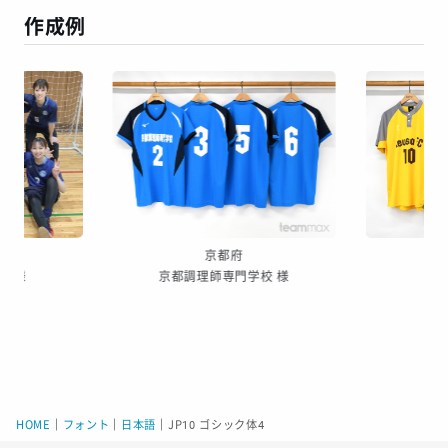
作成例
京都府
na 様
京都調理師専門学校 様
HOME
｜
フォント
｜
日本語
｜
JP10 ゴシック体4