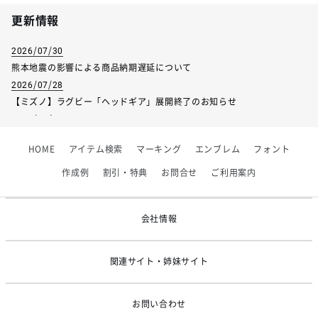
更新情報
2026/07/30
熊本地震の影響による商品納期遅延について
2026/07/28
【ミズノ】ラグビー「ヘッドギア」展開終了のお知らせ
2026/07/01
【フィンタ】受注生産対応インナー展開終了
HOME
アイテム検索
マーキング
エンブレム
フォント
2026/06/09
【アシックス】一部商品「生地の在庫限り」廃盤のお知らせ
作成例
割引・特典
お問合せ
ご利用案内
2026/05/07
ゴールデンウィーク休業のお知らせ
会社情報
関連サイト・姉妹サイト
お問い合わせ