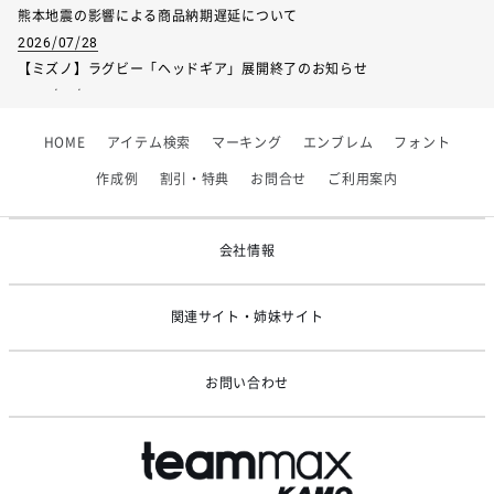
熊本地震の影響による商品納期遅延について
2026/07/28
【ミズノ】ラグビー「ヘッドギア」展開終了のお知らせ
2026/07/01
【フィンタ】受注生産対応インナー展開終了
HOME
アイテム検索
マーキング
エンブレム
フォント
2026/06/09
【アシックス】一部商品「生地の在庫限り」廃盤のお知らせ
作成例
割引・特典
お問合せ
ご利用案内
2026/05/07
ゴールデンウィーク休業のお知らせ
会社情報
関連サイト・姉妹サイト
お問い合わせ