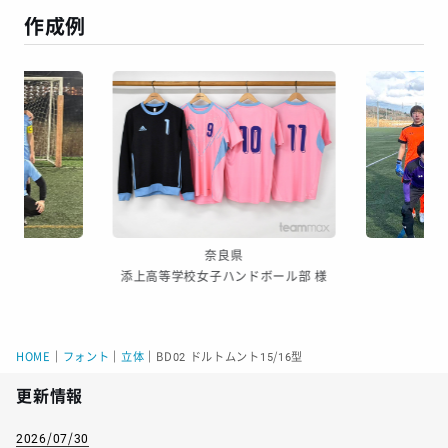
作成例
奈良県
 様
添上高等学校女子ハンドボール部 様
S
HOME
｜
フォント
｜
立体
｜
BD02 ドルトムント15/16型
更新情報
2026/07/30