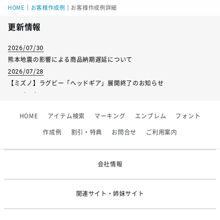
HOME
｜
お客様作成例
｜
お客様作成例詳細
更新情報
2026/07/30
熊本地震の影響による商品納期遅延について
2026/07/28
【ミズノ】ラグビー「ヘッドギア」展開終了のお知らせ
2026/07/01
【フィンタ】受注生産対応インナー展開終了
HOME
アイテム検索
マーキング
エンブレム
フォント
2026/06/09
【アシックス】一部商品「生地の在庫限り」廃盤のお知らせ
作成例
割引・特典
お問合せ
ご利用案内
2026/05/07
ゴールデンウィーク休業のお知らせ
会社情報
関連サイト・姉妹サイト