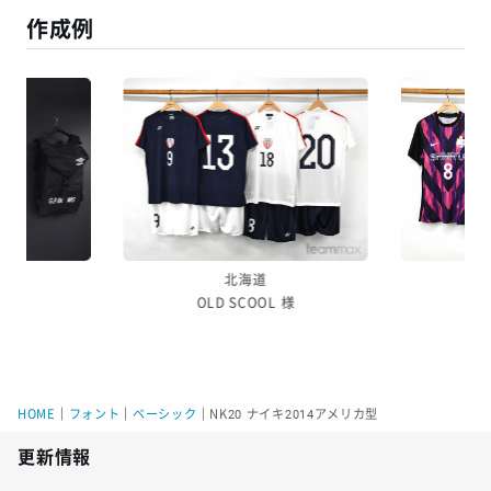
作成例
北海道
様
OLD SCOOL 様
HOME
｜
フォント
｜
ベーシック
｜
NK20 ナイキ2014アメリカ型
更新情報