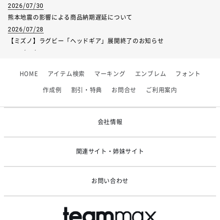
2026/07/30
熊本地震の影響による商品納期遅延について
2026/07/28
【ミズノ】ラグビー「ヘッドギア」展開終了のお知らせ
2026/07/01
【フィンタ】受注生産対応インナー展開終了
HOME
アイテム検索
マーキング
エンブレム
フォント
2026/06/09
【アシックス】一部商品「生地の在庫限り」廃盤のお知らせ
作成例
割引・特典
お問合せ
ご利用案内
2026/05/07
ゴールデンウィーク休業のお知らせ
会社情報
関連サイト・姉妹サイト
お問い合わせ