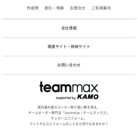
【アシックス】一部商品「生地の在庫限り」廃盤のお知らせ
作成例
割引・特典
お問合せ
ご利用案内
2026/05/07
ゴールデンウィーク休業のお知らせ
会社情報
関連サイト・姉妹サイト
お問い合わせ
国内最大級のメーカー取り扱い数を誇る、
チームオーダー専門店『teammax / チームマックス』
サッカーユニフォーム、
フットサルユニフォームのことなら何でもおまかせ！