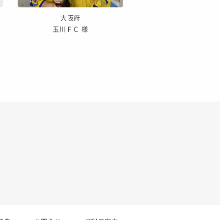
大阪府
神奈川県
玉川ＦＣ 様
FCモグロ 様