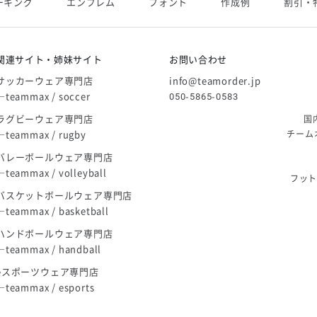
ーキング
エンブレム
フォント
作成例
割引・
庫限り」廃盤のお知らせ
関連サイト・姉妹サイト
お問い合わせ
サッカーウェア専門店
info@teamorder.jp
―teammax / soccer
050-5865-0583
ラグビーウェア専門店
国
―teammax / rugby
チーム
バレーボールウェア専門店
―teammax / volleyball
フッ
バスケットボールウェア専門店
―teammax / basketball
ハンドボールウェア専門店
―teammax / handball
eスポーツウェア専門店
―teammax / esports