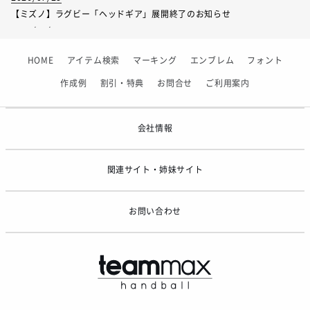
【ミズノ】ラグビー「ヘッドギア」展開終了のお知らせ
2026/07/01
【フィンタ】受注生産対応インナー展開終了
サイズ
S
M
L
XL
2XL
HOME
アイテム検索
マーキング
エンブレム
フォント
2026/06/09
着丈
68
69
71
73.5
74
【アシックス】一部商品「生地の在庫限り」廃盤のお知らせ
作成例
割引・特典
お問合せ
ご利用案内
2026/05/07
身幅
45
50
53
58
63
ゴールデンウィーク休業のお知らせ
会社情報
関連サイト・姉妹サイト
サイズ
130
140
150
160
着丈
50
52
58
62
お問い合わせ
身幅
33
35
39
43