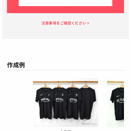
見積り依頼
見積り案内
お支払い
メーカー生産
当店加工
お届け
１～２日
お客様のタイ
5日
7日
１～２日
ミング
作成例
この予定日でお届け出来ない場合があります
年末年始、GW等の長期休暇を挟む場合
繫忙期等で在庫完売、生産遅延等が生じた場合
天候による運送遅延や、その他やむを得ない場合
※ご着用日がお決まりの場合は、見積り申請時にご連絡ください