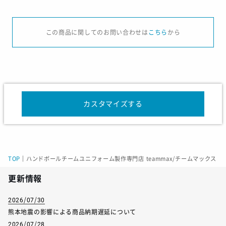
サイズ
S
M
L
XL
2X
この商品に関してのお問い合わせは
こちら
から
身長
170-180
170-180
180-190
180-190
180-
胸囲
88-96
96-104
104-112
112-124
124-
ウエスト
73-81
81-89
89-97
97-109
109-
カスタマイズする
サイズ
130
140
150
160
身長
122-128
128-137
137-147
147-158
TOP
｜
ハンドボールチームユニフォーム製作専門店 teammax/チームマックス
年齢
6-7
8-9
10-11
12-13
更新情報
胸囲
64.5-66
66-69
69-75
75-81.5
2026/07/30
ウエスト
59.5-61.5
61.5-65
65-69
69-72.5
熊本地震の影響による商品納期遅延について
2026/07/28