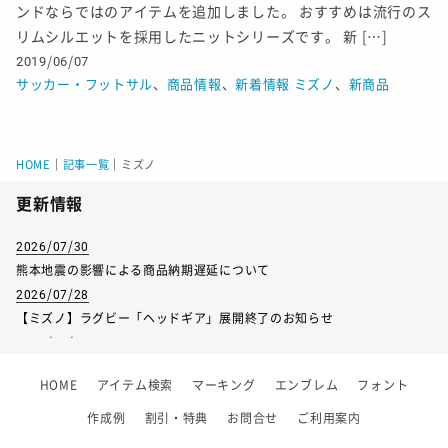
ンドならではのアイテムを追加しました。 おすすめは流行のス
リムシルエットを採用したニットシリーズです。 新 […]
2019/06/07
サッカー・フットサル
、
商品情報
、
新着情報
ミズノ
、
新商品
HOME
｜
記事一覧
｜
ミズノ
更新情報
2026/07/30
熊本地震の影響による商品納期遅延について
2026/07/28
【ミズノ】ラグビー「ヘッドギア」展開終了のお知らせ
2026/07/01
【フィンタ】受注生産対応インナー展開終了
HOME
アイテム検索
マーキング
エンブレム
フォント
2026/06/09
【アシックス】一部商品「生地の在庫限り」廃盤のお知らせ
作成例
割引・特典
お問合せ
ご利用案内
2026/05/07