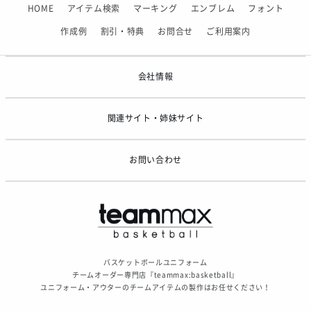
HOME
アイテム検索
マーキング
エンブレム
フォント
2026/06/09
【アシックス】一部商品「生地の在庫限り」廃盤のお知らせ
作成例
割引・特典
お問合せ
ご利用案内
2026/05/07
ゴールデンウィーク休業のお知らせ
会社情報
関連サイト・姉妹サイト
お問い合わせ
バスケットボールユニフォーム
チームオーダー専門店『teammax:basketball』
ユニフォーム・アウターのチームアイテムの製作はお任せください！