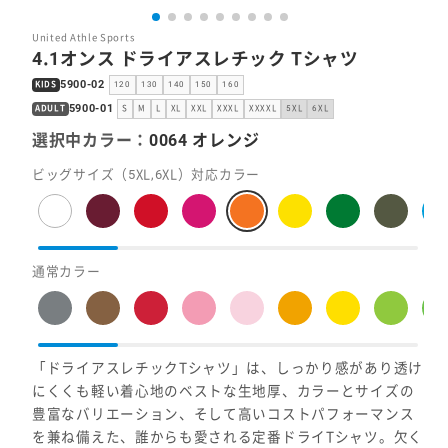
United Athle Sports
4.1オンス ドライアスレチック Tシャツ
5900-02
KIDS
120
130
140
150
160
5900-01
ADULT
S
M
L
XL
XXL
XXXL
XXXXL
5XL
6XL
選択中カラー：
0064 オレンジ
ビッグサイズ（5XL,6XL）対応カラー
通常カラー
「ドライアスレチックTシャツ」は、しっかり感があり透け
にくくも軽い着心地のベストな生地厚、カラーとサイズの
豊富なバリエーション、そして高いコストパフォーマンス
を兼ね備えた、誰からも愛される定番ドライTシャツ。欠く