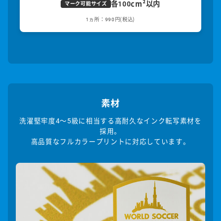
各100cm²以内
マーク可能サイズ
1ヵ所：990円(税込)
素材
洗濯堅牢度4〜5級に相当する高耐久なインク転写素材を
採用。
高品質なフルカラープリントに対応しています。