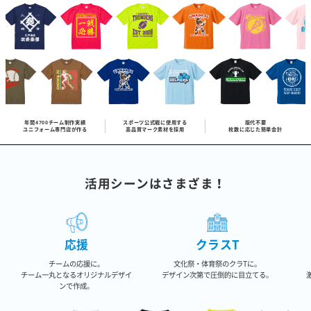
年間4700チーム制作実績
スポーツ公式戦に使用する
版代不要
ユニフォーム専門店が作る
高品質マーク素材を採用
枚数に応じた簡単会計
活用シーンはさまざま！
応援
クラスT
チームの応援に。
文化祭・体育祭のクラTに。
チーム一丸となるオリジナルデザイ
デザイン次第で圧倒的に目立てる。
ンで作成。