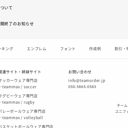
について
展開終了のお知らせ
展開終了
ーキング
エンブレム
フォント
作成例
割引・
庫限り」廃盤のお知らせ
関連サイト・姉妹サイト
お問い合わせ
サッカーウェア専門店
info@teamorder.jp
―teammax / soccer
050-5865-0583
ラグビーウェア専門店
―teammax / rugby
チームオ
バレーボールウェア専門店
ユニフ
―teammax / volleyball
バスケットボールウェア専門店