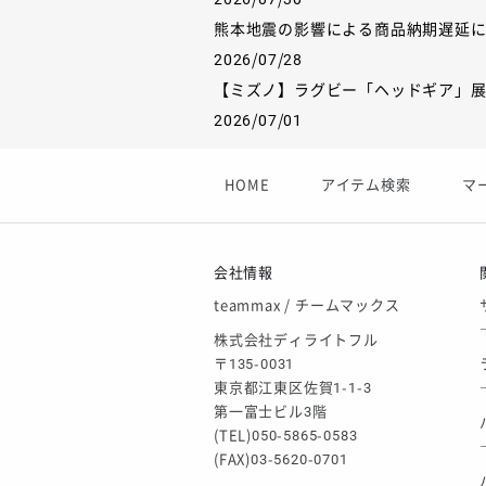
熊本地震の影響による商品納期遅延
2026/07/28
【ミズノ】ラグビー「ヘッドギア」
2026/07/01
【フィンタ】受注生産対応インナー
2026/06/09
HOME
アイテム検索
マ
【アシックス】一部商品「生地の在
2026/05/07
ゴールデンウィーク休業のお知らせ
会社情報
teammax / チームマックス
株式会社ディライトフル
〒135-0031
東京都江東区佐賀1-1-3
第一富士ビル3階
(TEL)050-5865-0583
(FAX)03-5620-0701