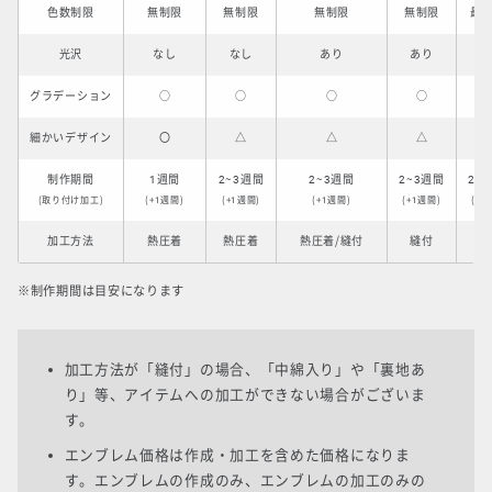
色数制限
無制限
無制限
無制限
無制限
最大
光沢
なし
なし
あり
あり
あ
グラデーション
○
○
○
○
細かいデザイン
〇
△
△
△
制作期間
1週間
2~3週間
2~3週間
2~3週間
2~
(取り付け加工)
(+1週間)
(+1週間)
(+1週間)
(+1週間)
(+1
加工方法
熱圧着
熱圧着
熱圧着/縫付
縫付
縫
※制作期間は目安になります
加工方法が「縫付」の場合、「中綿入り」や「裏地あ
り」等、アイテムへの加工ができない場合がございま
す。
エンブレム価格は作成・加工を含めた価格になりま
す。エンブレムの作成のみ、エンブレムの加工のみの