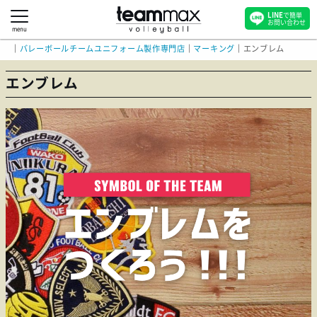
LINE
で簡単
お問い合わせ
menu
｜
バレーボールチームユニフォーム製作専門店
｜
マーキング
｜
エンブレム
エンブレム