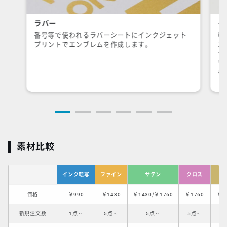
ラバー
イ
番号等で使われるラバーシートにインクジェット
転
プリントでエンブレムを作成します。
エ
台
い
材
素材比較
インク転写
ファイン
サテン
クロス
刺
価格
￥990
￥1430
￥1430/￥1760
￥1760
￥2
新規注文数
1点～
5点～
5点～
5点～
5