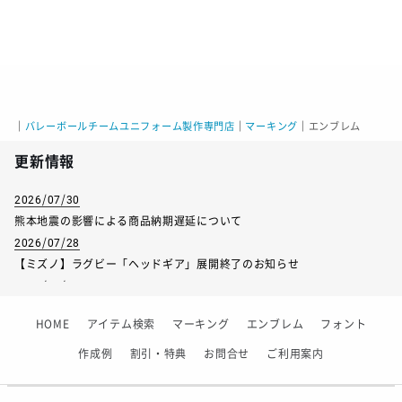
｜
バレーボールチームユニフォーム製作専門店
｜
マーキング
｜
エンブレム
更新情報
2026/07/30
熊本地震の影響による商品納期遅延について
2026/07/28
【ミズノ】ラグビー「ヘッドギア」展開終了のお知らせ
2026/07/01
【フィンタ】受注生産対応インナー展開終了
HOME
アイテム検索
マーキング
エンブレム
フォント
2026/06/09
【アシックス】一部商品「生地の在庫限り」廃盤のお知らせ
作成例
割引・特典
お問合せ
ご利用案内
2026/05/07
ゴールデンウィーク休業のお知らせ