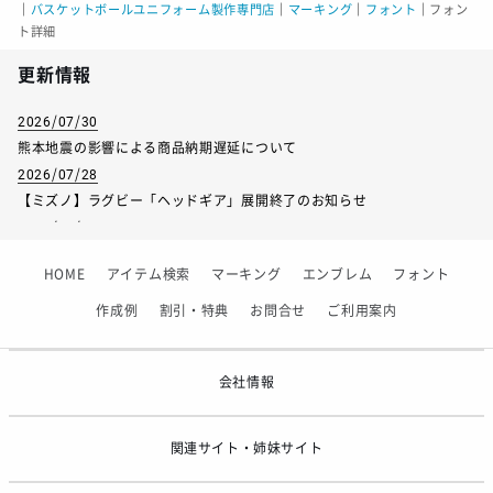
｜
バスケットボールユニフォーム製作専門店
｜
マーキング
｜
フォント
｜
フォン
ト詳細
更新情報
2026/07/30
熊本地震の影響による商品納期遅延について
2026/07/28
【ミズノ】ラグビー「ヘッドギア」展開終了のお知らせ
2026/07/01
【フィンタ】受注生産対応インナー展開終了
HOME
アイテム検索
マーキング
エンブレム
フォント
2026/06/09
【アシックス】一部商品「生地の在庫限り」廃盤のお知らせ
作成例
割引・特典
お問合せ
ご利用案内
2026/05/07
ゴールデンウィーク休業のお知らせ
会社情報
関連サイト・姉妹サイト