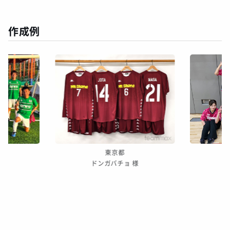
作成例
東京都
様
ドンガバチョ 様