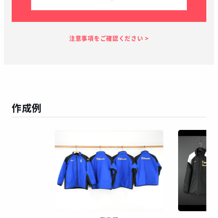
見積り依頼
見積り案内
お支払い
メーカー生産
当店加工
お届け
１～２日
お客様のタイ
5日
7日
１～２日
ミング
作成例
この予定日でお届け出来ない場合があります
年末年始、GW等の長期休暇を挟む場合
繫忙期等で在庫完売、生産遅延等が生じた場合
天候による運送遅延や、その他やむを得ない場合
※ご着用日がお決まりの場合は、見積り申請時にご連絡ください