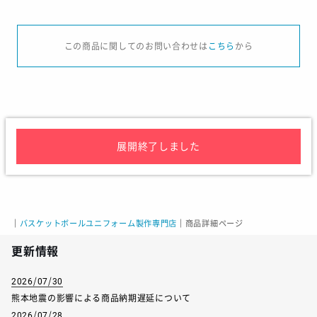
サイズ
S
M
L
この商品に関してのお問い合わせは
こちら
から
身長
162-168
167-173
172-178
胸囲
85-91
89-95
93-99
ウエスト
71-77
75-81
79--85
股下（メーカー公表実寸値）
71
73.5
76
展開終了しました
サイズ
130
140
150
｜
バスケットボールユニフォーム製作専門店
｜
商品詳細ページ
身長
125-135
135-145
145-155
更新情報
胸囲
61-67
65-72
70-78
2026/07/30
ウエスト
53-59
54-62
58-66
熊本地震の影響による商品納期遅延について
2026/07/28