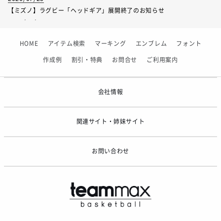
股下（メーカー公表実寸値）
56
61
66
【ミズノ】ラグビー「ヘッドギア」展開終了のお知らせ
2026/07/01
【フィンタ】受注生産対応インナー展開終了
HOME
アイテム検索
マーキング
エンブレム
フォント
2026/06/09
【アシックス】一部商品「生地の在庫限り」廃盤のお知らせ
作成例
割引・特典
お問合せ
ご利用案内
2026/05/07
ゴールデンウィーク休業のお知らせ
会社情報
関連サイト・姉妹サイト
お問い合わせ