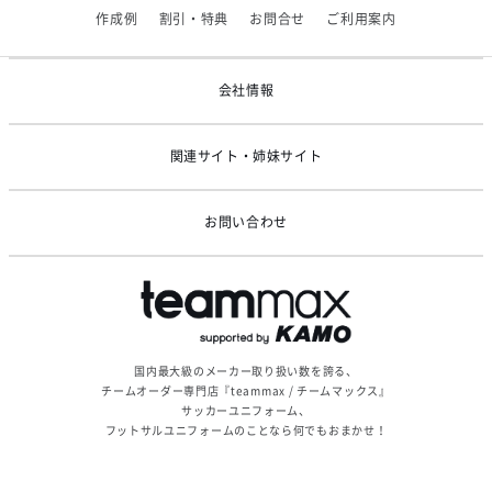
【アシックス】一部商品「生地の在庫限り」廃盤のお知らせ
作成例
割引・特典
お問合せ
ご利用案内
2026/05/07
ゴールデンウィーク休業のお知らせ
会社情報
関連サイト・姉妹サイト
お問い合わせ
国内最大級のメーカー取り扱い数を誇る、
チームオーダー専門店『teammax / チームマックス』
サッカーユニフォーム、
フットサルユニフォームのことなら何でもおまかせ！