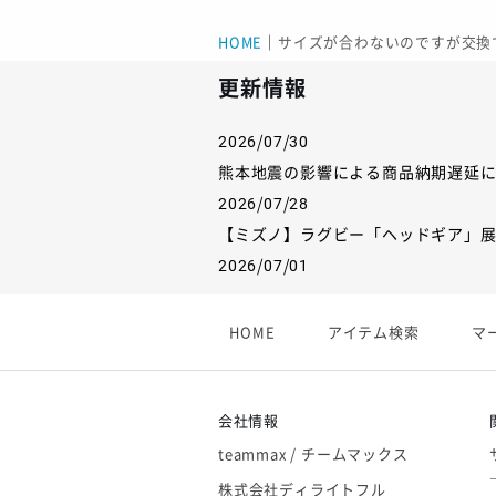
HOME
｜
サイズが合わないのですが交換
更新情報
2026/07/30
熊本地震の影響による商品納期遅延
2026/07/28
【ミズノ】ラグビー「ヘッドギア」
2026/07/01
【フィンタ】受注生産対応インナー
2026/06/09
HOME
アイテム検索
マ
【アシックス】一部商品「生地の在
2026/05/07
ゴールデンウィーク休業のお知らせ
会社情報
teammax / チームマックス
株式会社ディライトフル