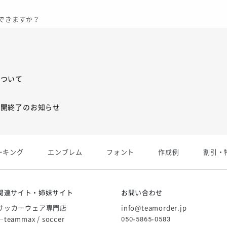
できますか？
について
展開終了のお知らせ
展開終了
ーキング
エンブレム
フォント
作成例
割引・
庫限り」廃盤のお知らせ
関連サイト・姉妹サイト
お問い合わせ
サッカーウェア専門店
info@teamorder.jp
―teammax / soccer
050-5865-0583