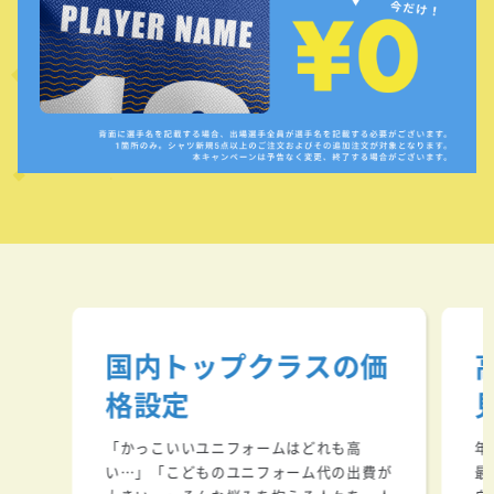
国内トップクラスの価
格設定
「かっこいいユニフォームはどれも高
年
い…」「こどものユニフォーム代の出費が
最