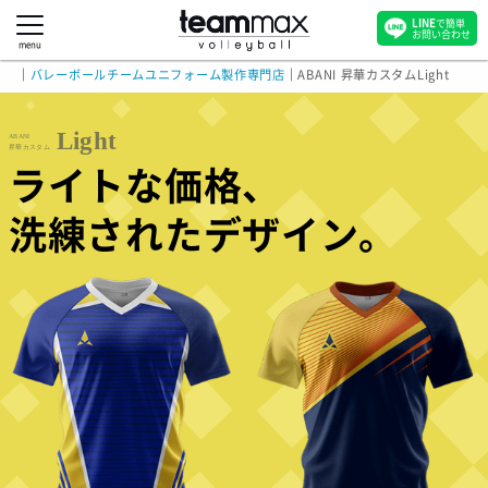
LINE
で簡単
お問い合わせ
menu
｜
バレーボールチームユニフォーム製作専門店
｜
ABANI 昇華カスタムLight
Light
ABANI
昇華カスタム
ライトな価格、
洗練されたデザイン。