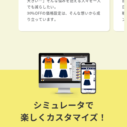
大きい…」そんな悩みを抱える人々を一人
自
でも減らしたい。
日
30%OFFの価格設定は、そんな想いから成
戦
り立っています。
ン