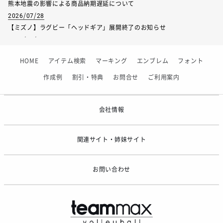
熊本地震の影響による商品納期遅延について
2026/07/28
【ミズノ】ラグビー「ヘッドギア」展開終了のお知らせ
2026/07/01
【フィンタ】受注生産対応インナー展開終了
HOME
アイテム検索
マーキング
エンブレム
フォント
2026/06/09
【アシックス】一部商品「生地の在庫限り」廃盤のお知らせ
作成例
割引・特典
お問合せ
ご利用案内
2026/05/07
ゴールデンウィーク休業のお知らせ
会社情報
関連サイト・姉妹サイト
お問い合わせ