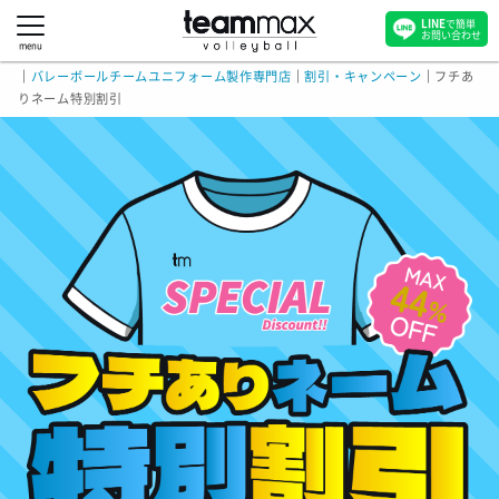
LINE
で簡単
お問い合わせ
menu
｜
バレーボールチームユニフォーム製作専門店
｜
割引・キャンペーン
｜
フチあ
りネーム特別割引