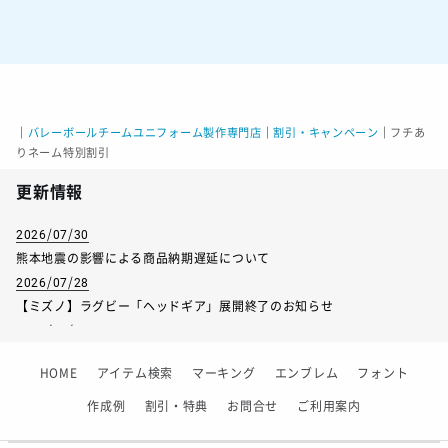
｜
バレーボールチームユニフォーム製作専門店
｜
割引・キャンペーン
｜
フチあ
りネーム特別割引
更新情報
2026/07/30
熊本地震の影響による商品納期遅延について
2026/07/28
【ミズノ】ラグビー「ヘッドギア」展開終了のお知らせ
2026/07/01
【フィンタ】受注生産対応インナー展開終了
HOME
アイテム検索
マーキング
エンブレム
フォント
2026/06/09
【アシックス】一部商品「生地の在庫限り」廃盤のお知らせ
作成例
割引・特典
お問合せ
ご利用案内
2026/05/07