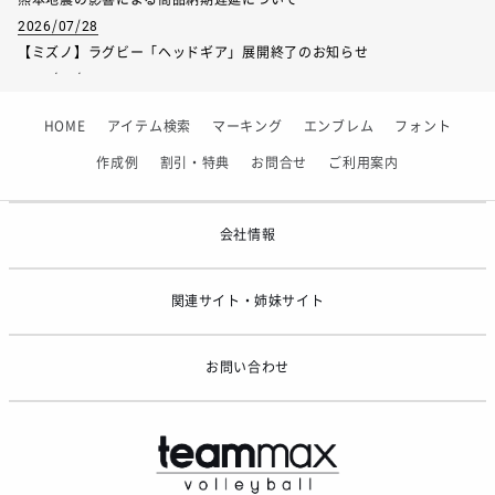
2026/07/28
【ミズノ】ラグビー「ヘッドギア」展開終了のお知らせ
2026/07/01
【フィンタ】受注生産対応インナー展開終了
HOME
アイテム検索
マーキング
エンブレム
フォント
2026/06/09
【アシックス】一部商品「生地の在庫限り」廃盤のお知らせ
作成例
割引・特典
お問合せ
ご利用案内
2026/05/07
ゴールデンウィーク休業のお知らせ
会社情報
関連サイト・姉妹サイト
お問い合わせ