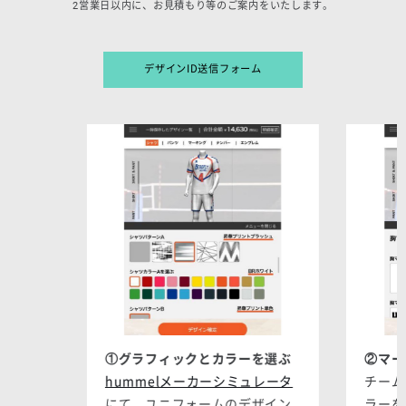
2営業日以内に、お見積もり等のご案内をいたします。
デザインID送信フォーム
①グラフィックとカラーを選ぶ
②マー
hummelメーカーシミュレータ
チーム
にて、ユニフォームのデザイン
ラーを