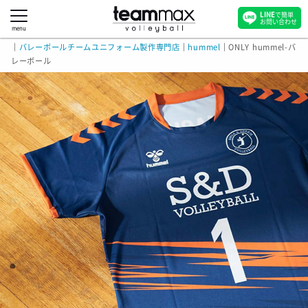
LINE
で簡単
お問い合わせ
menu
｜
バレーボールチームユニフォーム製作専門店
｜
hummel
｜
ONLY hummel-バ
レーボール