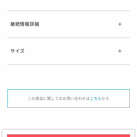
継続情報詳細
サイズ
サイズ
SS
S
M
L
O
この商品に関してのお問い合わせは
こちら
から
身長
157-163
162-168
167-173
172-178
177-
チェスト
81-87
85-91
89-95
93-99
97-1
ウエスト
67-73
71-77
75-81
79-85
83-