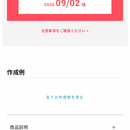
09/02
2026
頃
見積り依頼
見積り案内
お支払い
メーカー生産
当店加工
お届け
１～２日
お客様のタイ
16日
7日
１～２日
ミング
作成例
この予定日でお届け出来ない場合があります
年末年始、GW等の長期休暇を挟む場合
繫忙期等で在庫完売、生産遅延等が生じた場合
全ての作成例を見る
天候による運送遅延や、その他やむを得ない場合
※ご着用日がお決まりの場合は、見積り申請時にご連絡ください
商品説明