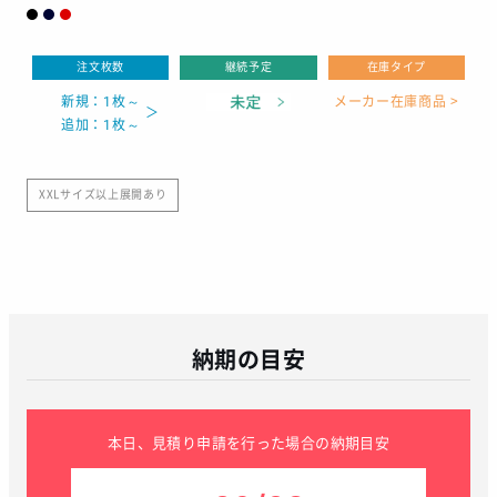
注文枚数
継続予定
在庫タイプ
新規：1枚～
メーカー在庫商品 >
追加：1枚～
XXLサイズ以上展開あり
納期の目安
本日、見積り申請を行った場合の納期目安