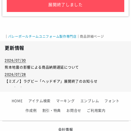
展開終了しました
サイズ
140
150
身長
135-145
145-155
｜
バレーボールチームユニフォーム製作専門店
｜
商品詳細ページ
チェスト
65-72
70-78
更新情報
ウエスト
54-62
58-66
2026/07/30
熊本地震の影響による商品納期遅延について
2026/07/28
【ミズノ】ラグビー「ヘッドギア」展開終了のお知らせ
サイズ
150
L
2026/07/01
【フィンタ】受注生産対応インナー展開終了
着丈
約59.5cm
約68.5cm
HOME
アイテム検索
マーキング
エンブレム
フォント
2026/06/09
胸囲
約84cm
約108cm
【アシックス】一部商品「生地の在庫限り」廃盤のお知らせ
作成例
割引・特典
お問合せ
ご利用案内
2026/05/07
ゴールデンウィーク休業のお知らせ
会社情報