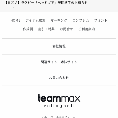
【ミズノ】ラグビー「ヘッドギア」展開終了のお知らせ
サイズ
S
M
L
O
XO
XO2
2026/07/01
【フィンタ】受注生産対応インナー展開終了
着丈
68
71
74
77
80
83
HOME
アイテム検索
マーキング
エンブレム
フォント
2026/06/09
身巾
46.5
48.5
50.5
52.5
54.5
56.5
【アシックス】一部商品「生地の在庫限り」廃盤のお知らせ
作成例
割引・特典
お問合せ
ご利用案内
2026/05/07
ゴールデンウィーク休業のお知らせ
会社情報
サイズ
120
130
140
150
160
関連サイト・姉妹サイト
着丈
53
56
59
62
65
身巾
36.5
38.5
40.5
42.5
44.5
お問い合わせ
バレーボールユニフォーム