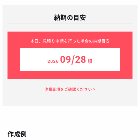
納期の目安
本日、見積り申請を行った場合の納期目安
09/28
2026
頃
見積り依頼
見積り案内
お支払い
メーカー生産
当店加工
お届け
１～２日
お客様のタイ
40日
7日
１～２日
ミング
作成例
この予定日でお届け出来ない場合があります