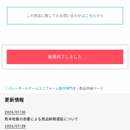
サイズ
S
M
L
O
XO
この商品に関してのお問い合わせは
こちら
から
身長
162-168
167-173
172-178
177-183
182-
チェスト
86-90
90-94
94-98
98-102
102-
ウエスト
70-78
74-82
78-86
82-90
86-
展開終了しました
サイズ
120
130
140
150
16
身長
115-125
125-135
135-145
145-155
155-
｜
バレーボールチームユニフォーム製作専門店
｜
商品詳細ページ
チェスト
57-63
61-67
64-72
70-78
76-
更新情報
ウエスト
51-57
53-59
54-62
58-66
62-
2026/07/30
熊本地震の影響による商品納期遅延について
2026/07/28