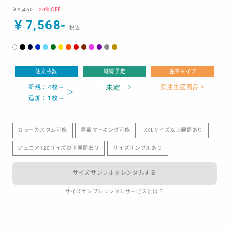
￥9,460-
20%OFF
￥7,568-
注文枚数
継続予定
在庫タイプ
新規：4枚～
受注生産商品 >
追加：1枚～
カラーカスタム可能
昇華マーキング可能
XXLサイズ以上展開あり
ジュニア120サイズ以下展開あり
サイズサンプルあり
サイズサンプルをレンタルする
サイズサンプルレンタルサービスとは？