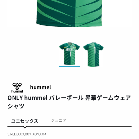
hummel
ONLY hummel バレーボール 昇華ゲームウェア
シャツ
ユニセックス
ジュニア
S,M,L,O,XO,XO2,XO3,XO4