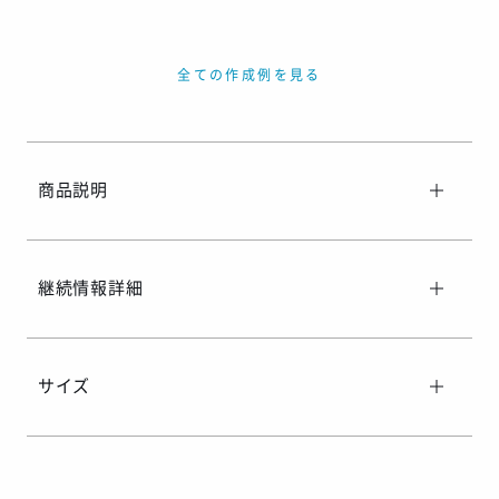
年末年始、GW等の長期休暇を挟む場合
繫忙期等で在庫完売、生産遅延等が生じた場合
全ての作成例を見る
天候による運送遅延や、その他やむを得ない場合
※ご着用日がお決まりの場合は、見積り申請時にご連絡ください
商品説明
継続情報詳細
サイズ