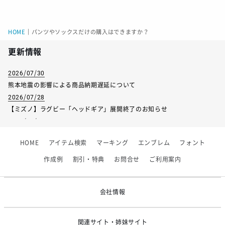
HOME
｜
パンツやソックスだけの購入はできますか？
更新情報
2026/07/30
熊本地震の影響による商品納期遅延について
2026/07/28
【ミズノ】ラグビー「ヘッドギア」展開終了のお知らせ
2026/07/01
【フィンタ】受注生産対応インナー展開終了
HOME
アイテム検索
マーキング
エンブレム
フォント
2026/06/09
【アシックス】一部商品「生地の在庫限り」廃盤のお知らせ
作成例
割引・特典
お問合せ
ご利用案内
2026/05/07
ゴールデンウィーク休業のお知らせ
会社情報
関連サイト・姉妹サイト