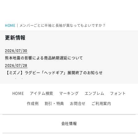
HOME
｜
メンバーごとに半袖と長袖が異なってもよいですか？
更新情報
2026/07/30
熊本地震の影響による商品納期遅延について
2026/07/28
【ミズノ】ラグビー「ヘッドギア」展開終了のお知らせ
2026/07/01
【フィンタ】受注生産対応インナー展開終了
HOME
アイテム検索
マーキング
エンブレム
フォント
2026/06/09
【アシックス】一部商品「生地の在庫限り」廃盤のお知らせ
作成例
割引・特典
お問合せ
ご利用案内
2026/05/07
ゴールデンウィーク休業のお知らせ
会社情報