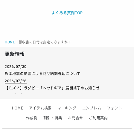
よくある質問TOP
HOME
｜
領収書の日付を指定できますか？
更新情報
2026/07/30
熊本地震の影響による商品納期遅延について
2026/07/28
【ミズノ】ラグビー「ヘッドギア」展開終了のお知らせ
2026/07/01
【フィンタ】受注生産対応インナー展開終了
HOME
アイテム検索
マーキング
エンブレム
フォント
2026/06/09
【アシックス】一部商品「生地の在庫限り」廃盤のお知らせ
作成例
割引・特典
お問合せ
ご利用案内
2026/05/07
ゴールデンウィーク休業のお知らせ