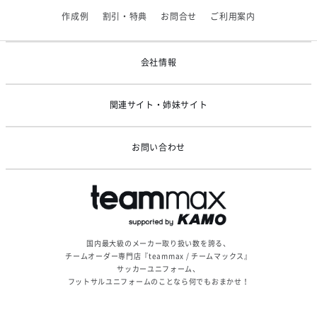
【アシックス】一部商品「生地の在庫限り」廃盤のお知らせ
作成例
割引・特典
お問合せ
ご利用案内
2026/05/07
ゴールデンウィーク休業のお知らせ
会社情報
関連サイト・姉妹サイト
お問い合わせ
国内最大級のメーカー取り扱い数を誇る、
チームオーダー専門店『teammax / チームマックス』
サッカーユニフォーム、
フットサルユニフォームのことなら何でもおまかせ！