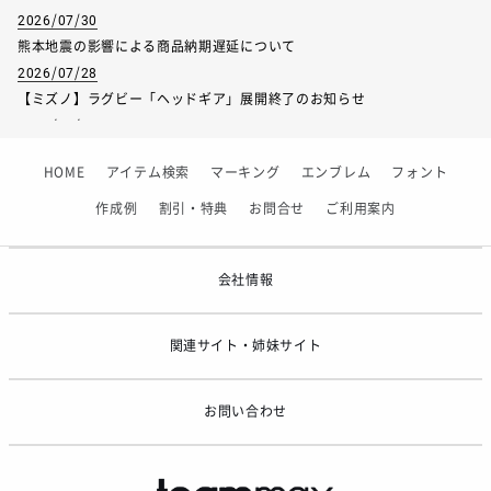
2026/07/30
熊本地震の影響による商品納期遅延について
2026/07/28
【ミズノ】ラグビー「ヘッドギア」展開終了のお知らせ
2026/07/01
【フィンタ】受注生産対応インナー展開終了
HOME
アイテム検索
マーキング
エンブレム
フォント
2026/06/09
【アシックス】一部商品「生地の在庫限り」廃盤のお知らせ
作成例
割引・特典
お問合せ
ご利用案内
2026/05/07
ゴールデンウィーク休業のお知らせ
会社情報
関連サイト・姉妹サイト
お問い合わせ