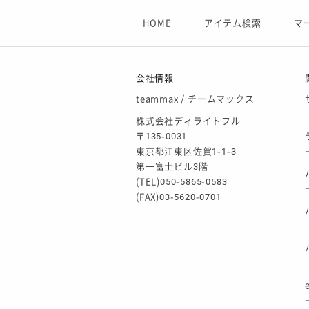
【フィンタ】受注生産対応インナー
2026/06/09
HOME
アイテム検索
マ
【アシックス】一部商品「生地の在
2026/05/07
ゴールデンウィーク休業のお知らせ
会社情報
teammax / チームマックス
株式会社ディライトフル
〒135-0031
東京都江東区佐賀1-1-3
第一富士ビル3階
(TEL)050-5865-0583
(FAX)03-5620-0701