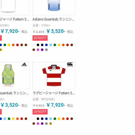
ラグビージャージ Pattern Style 【デザインA】
Adizero Essentials ランニング シングレット Gradient
S353RJ
品番：
IY7861
￥
7,920
-
￥
3,520
-
税込
￥
4,400
税込
F
20
%OFF
Adizero Essentials ランニング シングレット Leo Camo
ラグビージャージ Pattern Style 【デザインC】
7861
品番：
RPS353RJ
￥
3,520
-
￥
7,920
-
税込
￥
9,900
税込
F
20
%OFF