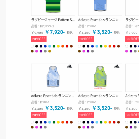
ラグビージャージ Pattern Style 【デザインD】
Adizero Essentials ランニング シングレット Print Off
品番：
RPS353RJ
品番：
IY7861
品番：
RP
￥
7,920
-
￥
3,520
-
￥
9,900
税込
￥
4,400
税込
￥
9,900
20
%OFF
20
%OFF
20
%OF
Adizero Essentials ランニング シングレット Fluid Lines White Base
Adizero Essentials ランニング シングレット Fluid Lines 2 Colors
品番：
IY7861
品番：
IY7861
品番：
IY
￥
3,520
-
￥
3,520
-
￥
4,400
税込
￥
4,400
税込
￥
4,400
20
%OFF
20
%OFF
20
%OF