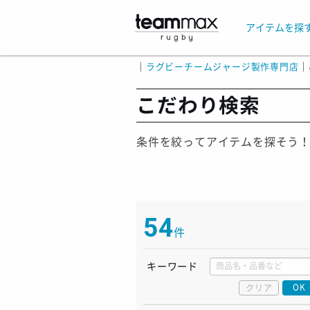
アイテムを探
｜
ラグビーチームジャージ製作専門店
｜
こだわり検索
条件を絞ってアイテムを探そう
54
件
キーワード
OK
クリア