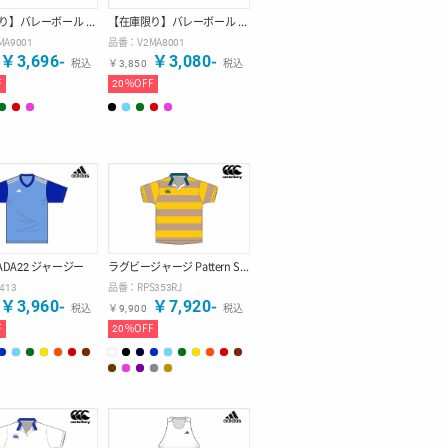
【在庫限り】バレーボール ゲームシャツ
【在庫限り】バレーボール ゲームシャツ
MA9001
品番：
V2MA8001
￥
3,696
-
￥
3,080
-
税込
￥
3,850
税込
F
20
%OFF
RADA22 ジャージー
ラグビージャージ Pattern Style 【デザインB】
0413
品番：
RPS353RJ
￥
3,960
-
￥
7,920
-
税込
￥
9,900
税込
F
20
%OFF