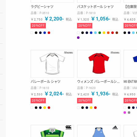
ラグビーシャツ
バスケットボール シャツ
品番：
P-3510
品番：
P-1810
品番：
V2
￥
2,200
-
￥
1,056
-
￥
2,750
税込
￥
1,320
税込
￥
4,620
CANTERBURY/
wundou
20
%OFF
20
%OFF
20
%OF
バレーボール シャツ
ウィメンズ バレーボールシャツ
MI ENT
品番：
P-1610
品番：
P-1620
品番：
IA
￥
2,024
-
￥
1,936
-
￥
2,530
税込
￥
2,420
税込
￥
4,950
20
%OFF
20
%OFF
20
%OF