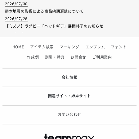
2026/07/30
熊本地震の影響による商品納期遅延について
2026/07/28
【ミズノ】ラグビー「ヘッドギア」展開終了のお知らせ
2026/07/01
【フィンタ】受注生産対応インナー展開終了
HOME
アイテム検索
マーキング
エンブレム
フォント
2026/06/09
【アシックス】一部商品「生地の在庫限り」廃盤のお知らせ
作成例
割引・特典
お問合せ
ご利用案内
2026/05/07
ゴールデンウィーク休業のお知らせ
会社情報
関連サイト・姉妹サイト
お問い合わせ