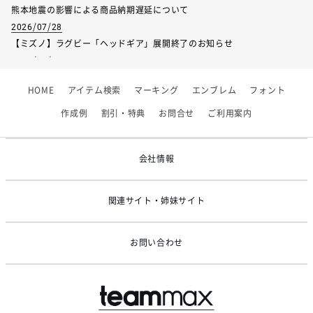
熊本地震の影響による商品納期遅延について
2026/07/28
【ミズノ】ラグビー「ヘッドギア」展開終了のお知らせ
2026/07/01
【フィンタ】受注生産対応インナー展開終了
HOME
アイテム検索
マーキング
エンブレム
フォント
2026/06/09
【アシックス】一部商品「生地の在庫限り」廃盤のお知らせ
作成例
割引・特典
お問合せ
ご利用案内
2026/05/07
ゴールデンウィーク休業のお知らせ
会社情報
関連サイト・姉妹サイト
お問い合わせ