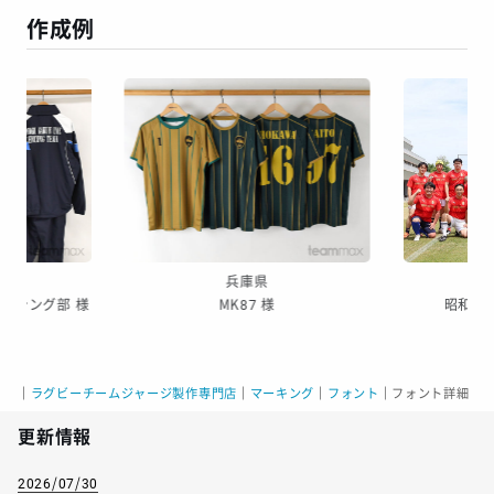
作成例
兵庫県
ンシング部 様
MK87 様
昭和大
｜
ラグビーチームジャージ製作専門店
｜
マーキング
｜
フォント
｜
フォント詳細
更新情報
2026/07/30